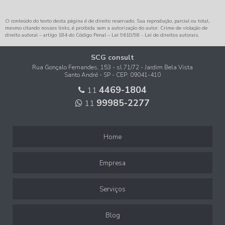
O conteúdo do texto desta página é de direito reservado. Sua reprodução, parcial ou total,
mesmo citando nossos links, é proibida sem a autorização do autor. Crime de violação de
direito autoral – artigo 184 do Código Penal –
Lei 9610/98 - Lei de direitos autorais
.
SCG consult
Rua Gonçalo Fernandes, 153 - sl.71/72 - Jardim Bela Vista
Santo André - SP - CEP: 09041-410
4469-1804
11
99985-2277
11
Home
Empresa
Serviços
Blog