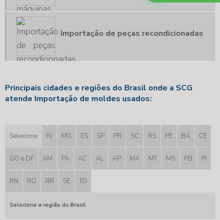
REVISÃO ADUANEIRA
PLANEJAMENTO TRIBUTÁRIO COMÉRCIO EXTERIOR
Importação de peças recondicionadas
CURSO DE CLASSIFICAÇÃO FISCAL
PLANEJAMENTO TRIBUTÁRIO IMPORTAÇÃO
TREINAMENTO EM CLASSIFICAÇÃO FISCAL
Principais cidades e regiões do Brasil onde a SCG
VISTORIA ADUANEIRA
atende Importação de moldes usados:
Selecione
RJ
MG
ES
SP
PR
SC
RS
PE
BA
CE
GO e DF
AM
PA
AC
AL
AP
MA
MT
MS
PB
PI
RN
RO
RR
SE
TO
Selecione a região do Brasil