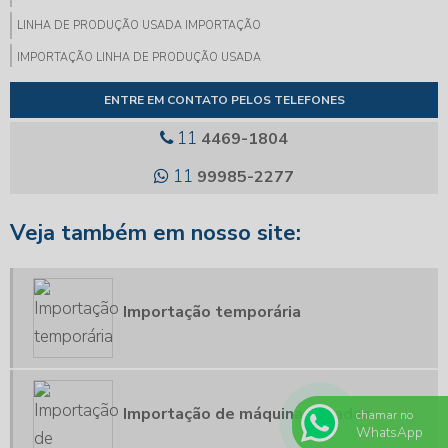
LINHA DE PRODUÇÃO USADA IMPORTAÇÃO
IMPORTAÇÃO LINHA DE PRODUÇÃO USADA
CONSULTA ADUANEIRA
ENTRE EM CONTATO PELOS TELEFONES
CONSULTA ADUANAS
11
4469-1804
EX TARIFÁRIO
11
99985-2277
OBTENÇÃO DE EX TARIFÁRIO
REDUZIR IMPOSTO DE IMPORTAÇÃO
Veja também em nosso site:
EXPORTAÇÃO SUBSTITUIÇÃO EM GARANTIA
REGIME ESPECIAL DE EXPORTAÇÃO
Importação temporária
IMPORTAÇÃO DE PEÇAS RECONDICIONADAS
LAUDO TÉCNICO IMPORTAÇÃO
PERÍCIA ADUANEIRA
CADASTRO DE PRODUTOS CLASSIFICAÇÃO FISCAL
Importação de máquinas usadas
chamar no
WhatsApp
CARGA TRIBUTÁRIA NA IMPORTAÇÃO